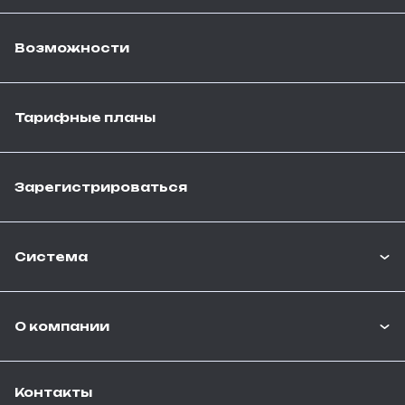
Возможности
Тарифные планы
Зарегистрироваться
Система
О компании
Контакты