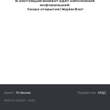
В настоящий момент идёт
наполнение
информацией.
Скоро открытие! Ждём Вас!
Проект -
Ру-Бизнес
Разработчик -
КРДС
KRDS.RU © 2007 -
2026