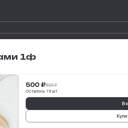
ками 1ф
500
₽
800
₽
Осталось 19 шт.
В 
Купи