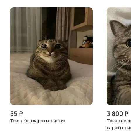
55
₽
3 800
₽
Товар без характеристик
Товар неск
характери