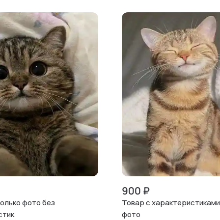
900
₽
олько фото без
Товар с характеристиками
стик
фото