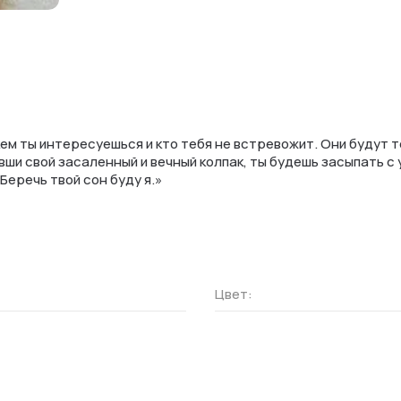
кем ты интересуешься и кто тебя не встревожит. Они будут те
вши свой засаленный и вечный колпак, ты будешь засыпать с 
Беречь твой сон буду я.»
Цвет
: