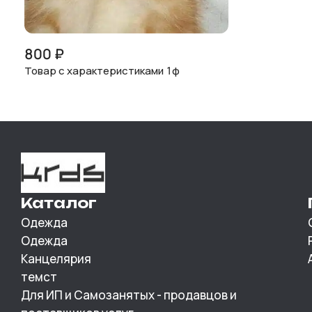
800
₽
Товар с характеристиками 1ф
Каталог
Одежда
Одежда
Канцелярия
темст
Для ИП и Самозанятых - продавцов и